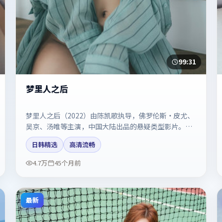
99:31
梦里人之后
梦里人之后（2022）由陈凯歌执导，佛罗伦斯·皮尤、
吴京、汤唯等主演，中国大陆出品的悬疑类型影片。镜
头克制却充满张力，人物弧光完整。剧情简介与主创信
日韩精选
高清流畅
息可供检索参考，上映日期以片方资料为准。
4.7万
45个月前
最新