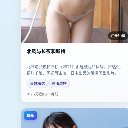
99:48
北风与长夜和断桥
北风与长夜和断桥（2021）由是枝裕和执导，赞达亚、
易烊千玺、周迅等主演，日本出品的爱情类型影片。双
线叙事把悬念保持到最后一刻。剧情简介与主创信息可
日韩精选
高清流畅
供检索参考，上映日期以片方资料为准。
7.7万
62个月前
最新