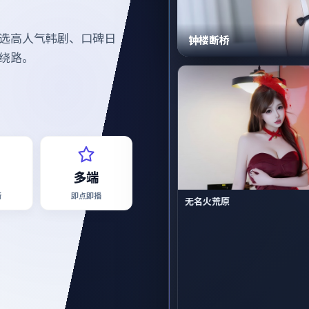
选高人气韩剧、口碑日
钟楼断桥
绕路。
多端
新
即点即播
无名火荒原