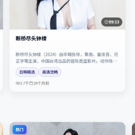
99:33
断桥尽头钟楼
断桥尽头钟楼（2024）由毕赣执导，黄渤、雷佳音、河
正宇等主演，中国台湾出品的冒险类型影片。动作场面
与情感戏比例拿捏得当。剧情简介与主创信息可供检索
日韩精选
高清流畅
参考，上映日期以片方资料为准。
3.7千
29个月前
热门