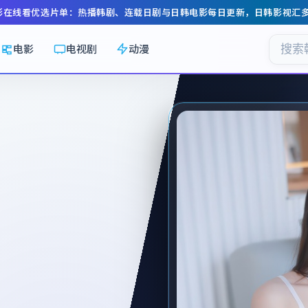
影在线看
优选片单：热播韩剧、连载日剧与日韩电影每日更新，
日韩影视汇
电影
电视剧
动漫