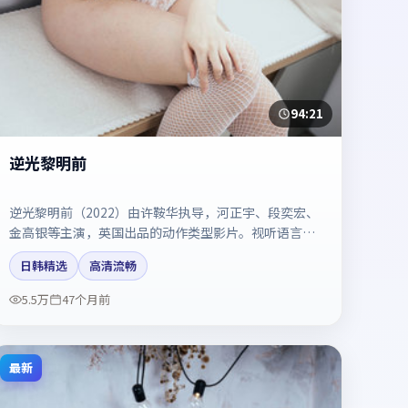
94:21
逆光黎明前
逆光黎明前（2022）由许鞍华执导，河正宇、段奕宏、
金高银等主演，英国出品的动作类型影片。视听语言成
熟，具备院线质感。剧情简介与主创信息可供检索参
日韩精选
高清流畅
考，上映日期以片方资料为准。
5.5万
47个月前
最新