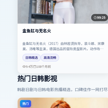
99:25
金鱼缸与无名火
金鱼缸与无名火（2017）由林超贤执导，裴斗娜、宋康
昊、汤唯等主演，德国出品的冒险类型影片。动作场面
与情感戏比例拿捏得当。剧情简介与主创信息可供检索
日韩精选
高清流畅
参考，上映日期以片方资料为准。
9.4万
108个月前
热门日韩影视
韩剧日剧与日韩电影热播精选，口碑佳作一网打尽
热门