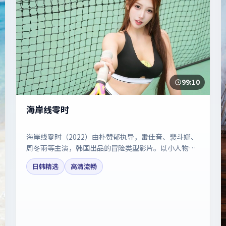
99:10
海岸线零时
海岸线零时（2022）由朴赞郁执导，雷佳音、裴斗娜、
周冬雨等主演，韩国出品的冒险类型影片。以小人物视
角折射时代切片。剧情简介与主创信息可供检索参考，
日韩精选
高清流畅
上映日期以片方资料为准。