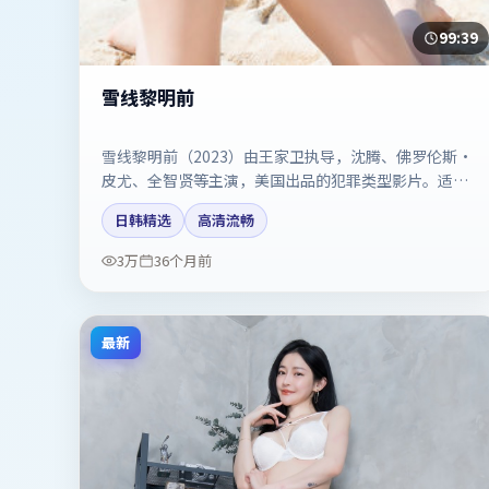
99:39
雪线黎明前
雪线黎明前（2023）由王家卫执导，沈腾、佛罗伦斯·
皮尤、全智贤等主演，美国出品的犯罪类型影片。适合
喜欢强情节与反转的观众。剧情简介与主创信息可供检
日韩精选
高清流畅
索参考，上映日期以片方资料为准。
3万
36个月前
最新